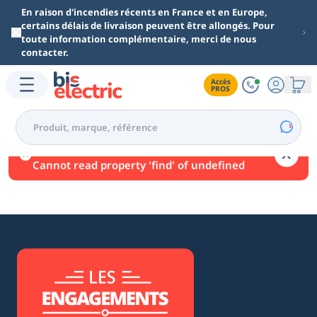
Aller au contenu principal
En raison d'incendies récents en France et en Europe,
certains délais de livraison peuvent être allongés. Pour
toute information complémentaire, merci de nous
contacter.
Accès

PROS
Une erreur est survenue.
Cannot read property 'find' of undefined