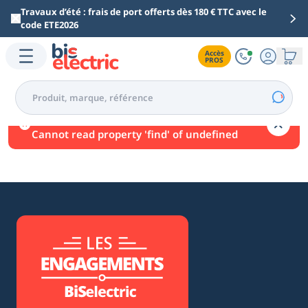
Aller au contenu principal
Travaux d’été : frais de port offerts dès 180 € TTC avec le
code ETE2026
Accès

PROS
Une erreur est survenue.
Cannot read property 'find' of undefined