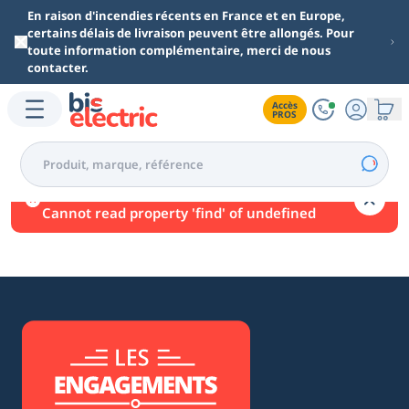
Aller au contenu principal
En raison d'incendies récents en France et en Europe,
certains délais de livraison peuvent être allongés. Pour
toute information complémentaire, merci de nous
contacter.
Accès

PROS
Une erreur est survenue.
Cannot read property 'find' of undefined