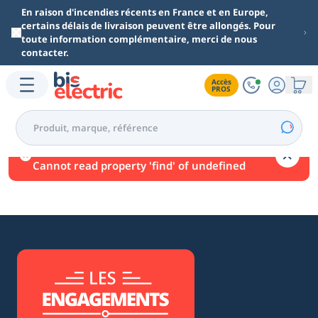
Aller au contenu principal
En raison d'incendies récents en France et en Europe,
certains délais de livraison peuvent être allongés. Pour
toute information complémentaire, merci de nous
contacter.
Accès

PROS
Une erreur est survenue.
Cannot read property 'find' of undefined