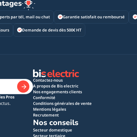
ntages
perts par tél, mail ou chat
Garantie satisfait ou remboursé
jours
Demande de devis dès 500€ HT
Contactez-nous
A propos de Bis electric
Nos engagements clients
les Pros
Conformité
actus.
Conditions générales de vente
Mentions légales
Recrutement
Nos conseils
Secteur domestique
Secteur tertiaire