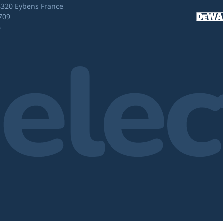
8320 Eybens France
709
6