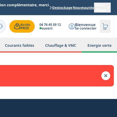
ation complémentaire, merci
Bons
Destockage
Nouveautés
Plans
Bienvenue
04 76 45 59 12
Accès

PROS
ouvert
Se connecter
Courants faibles
Chauffage & VMC
Energie verte