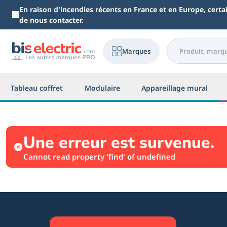
Aller au contenu principal
En raison d'incendies récents en France et en Europe, cert
de nous contacter.
Marques
Tableau coffret
Modulaire
Appareillage mural
Une erreur est survenue.
Cannot read property 'find' of undefined