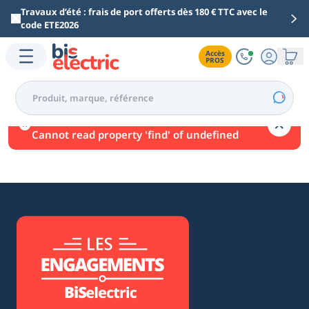
Aller au contenu principal
Travaux d’été : frais de port offerts dès 180 € TTC avec le
code ETE2026
Accès

PROS
Une erreur est survenue.
Cannot read property 'find' of undefined