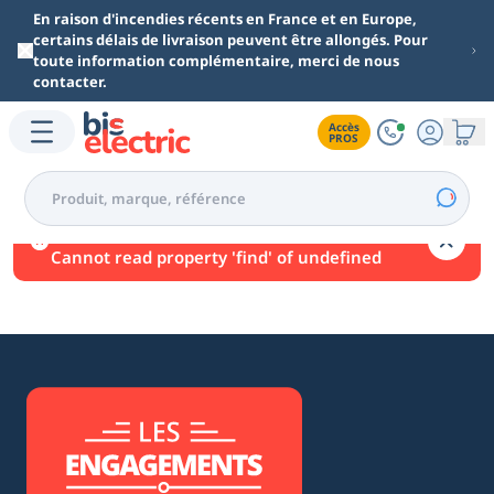
Aller au contenu principal
En raison d'incendies récents en France et en Europe,
certains délais de livraison peuvent être allongés. Pour
toute information complémentaire, merci de nous
contacter.
Accès

PROS
Une erreur est survenue.
Cannot read property 'find' of undefined