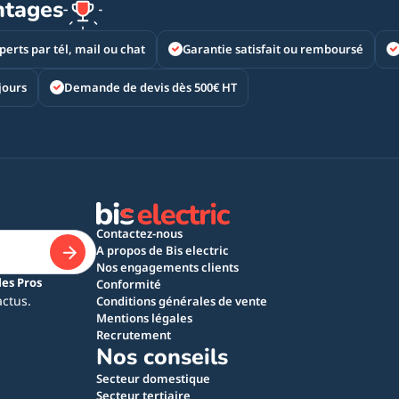
ntages
perts par tél, mail ou chat
Garantie satisfait ou remboursé
jours
Demande de devis dès 500€ HT
Contactez-nous
A propos de Bis electric
Nos engagements clients
les Pros
Conformité
actus.
Conditions générales de vente
Mentions légales
Recrutement
Nos conseils
Secteur domestique
Secteur tertiaire