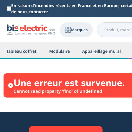
Aller au contenu principal
En raison d'incendies récents en France et en Europe, cert
de nous contacter.
Marques
Tableau coffret
Modulaire
Appareillage mural
Une erreur est survenue.
Cannot read property 'find' of undefined