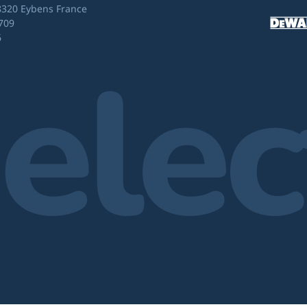
8320 Eybens France
709
6