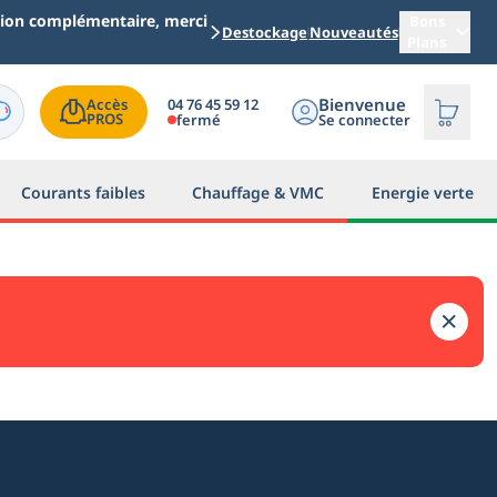
ation complémentaire, merci
Bons
Destockage
Nouveautés
Plans
Bienvenue
04 76 45 59 12
Accès

PROS
fermé
Se connecter
Courants faibles
Chauffage & VMC
Energie verte