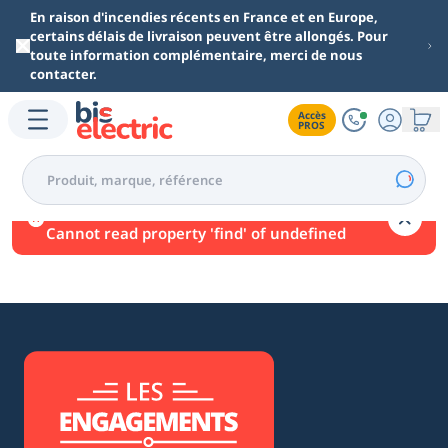
Aller au contenu principal
En raison d'incendies récents en France et en Europe,
certains délais de livraison peuvent être allongés. Pour
toute information complémentaire, merci de nous
contacter.
Accès

PROS
Une erreur est survenue.
Cannot read property 'find' of undefined