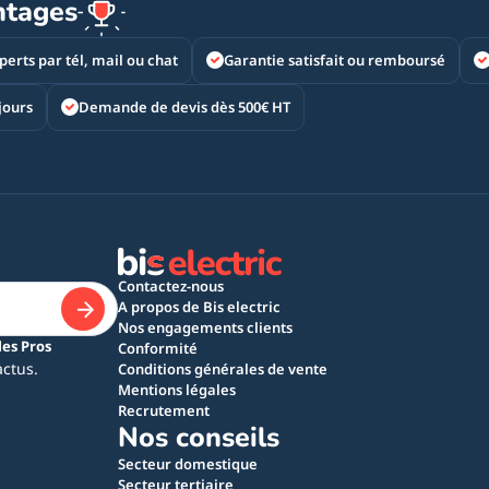
ntages
perts par tél, mail ou chat
Garantie satisfait ou remboursé
jours
Demande de devis dès 500€ HT
Contactez-nous
A propos de Bis electric
Nos engagements clients
les Pros
Conformité
actus.
Conditions générales de vente
Mentions légales
Recrutement
Nos conseils
Secteur domestique
Secteur tertiaire