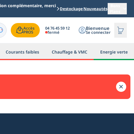
ation complémentaire, merci
Bons
Destockage
Nouveautés
Plans
Bienvenue
04 76 45 59 12
Accès

PROS
fermé
Se connecter
Courants faibles
Chauffage & VMC
Energie verte