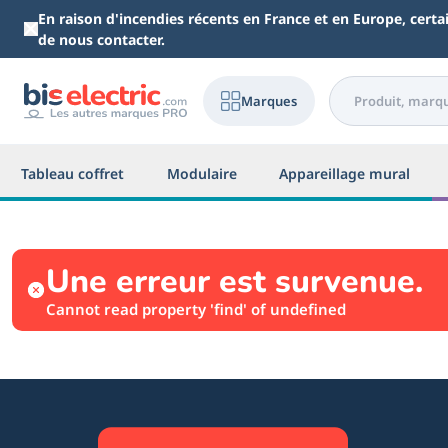
Aller au contenu principal
En raison d'incendies récents en France et en Europe, cert
de nous contacter.
Marques
Tableau coffret
Modulaire
Appareillage mural
Une erreur est survenue.
Cannot read property 'find' of undefined