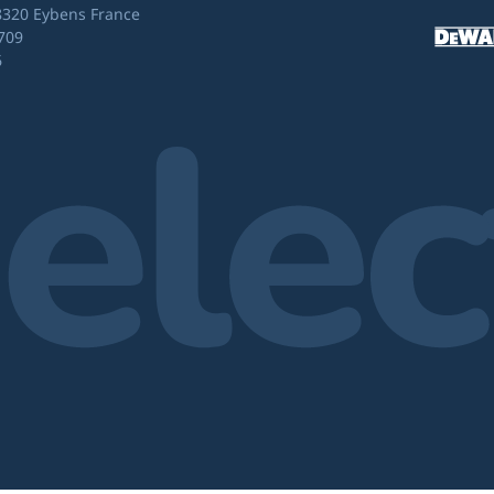
8320 Eybens France
709
6