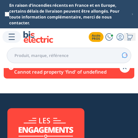
Aller au contenu principal
En raison d'incendies récents en France et en Europe,
certains délais de livraison peuvent être allongés. Pour
toute information complémentaire, merci de nous
contacter.
Accès

PROS
Une erreur est survenue.
Cannot read property 'find' of undefined