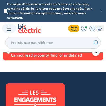
Aller au contenu principal
En raison d'incendies récents en France et en Europe,
certains délais de livraison peuvent être allongés. Pour
toute information complémentaire, merci de nous
contacter.
Accès

PROS
Une erreur est survenue.
Cannot read property 'find' of undefined