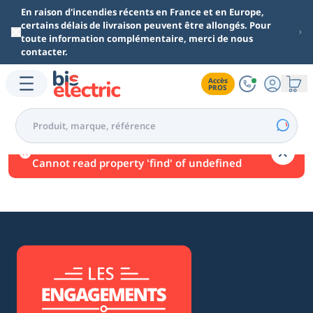
Aller au contenu principal
En raison d'incendies récents en France et en Europe,
certains délais de livraison peuvent être allongés. Pour
toute information complémentaire, merci de nous
contacter.
Accès

PROS
Une erreur est survenue.
Cannot read property 'find' of undefined