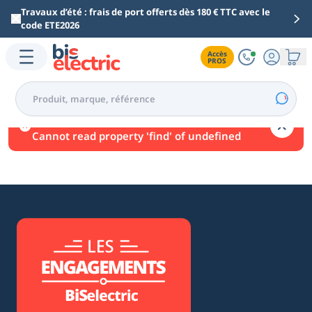
Aller au contenu principal
Travaux d’été : frais de port offerts dès 180 € TTC avec le
code ETE2026
Accès

PROS
Une erreur est survenue.
Cannot read property 'find' of undefined