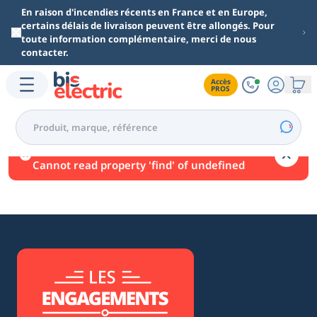
Aller au contenu principal
En raison d'incendies récents en France et en Europe,
certains délais de livraison peuvent être allongés. Pour
toute information complémentaire, merci de nous
contacter.
Accès

PROS
Une erreur est survenue.
Cannot read property 'find' of undefined