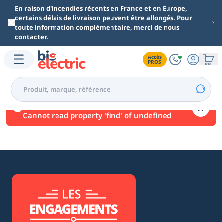
Aller au contenu principal
En raison d'incendies récents en France et en Europe,
certains délais de livraison peuvent être allongés. Pour
toute information complémentaire, merci de nous
contacter.
Accès

PROS
Une erreur est survenue.
Cannot read property 'find' of undefined