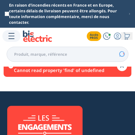
Aller au contenu principal
En raison d'incendies récents en France et en Europe,
certains délais de livraison peuvent être allongés. Pour
toute information complémentaire, merci de nous
contacter.
Accès

PROS
Une erreur est survenue.
Cannot read property 'find' of undefined