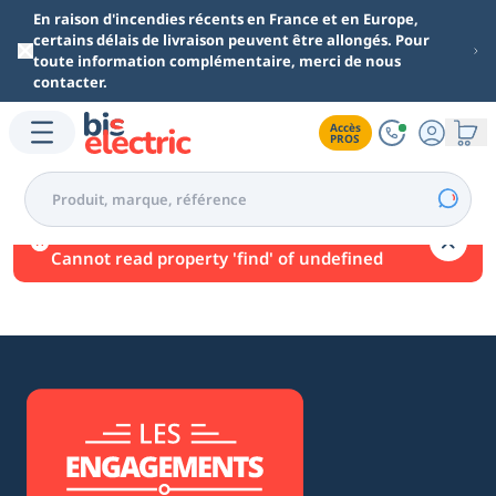
Aller au contenu principal
En raison d'incendies récents en France et en Europe,
certains délais de livraison peuvent être allongés. Pour
toute information complémentaire, merci de nous
contacter.
Accès

PROS
Une erreur est survenue.
Cannot read property 'find' of undefined