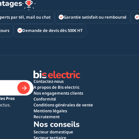
ntages
perts par tél, mail ou chat
Garantie satisfait ou remboursé
jours
Demande de devis dès 500€ HT
Contactez-nous
A propos de Bis electric
Nos engagements clients
les Pros
Conformité
actus.
Conditions générales de vente
Mentions légales
Recrutement
Nos conseils
Secteur domestique
Secteur tertiaire