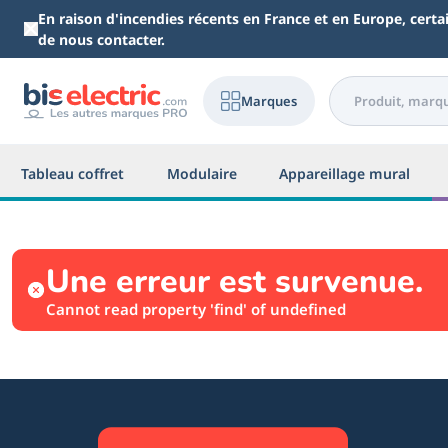
Aller au contenu principal
En raison d'incendies récents en France et en Europe, cert
de nous contacter.
Marques
Tableau coffret
Modulaire
Appareillage mural
Une erreur est survenue.
Cannot read property 'find' of undefined