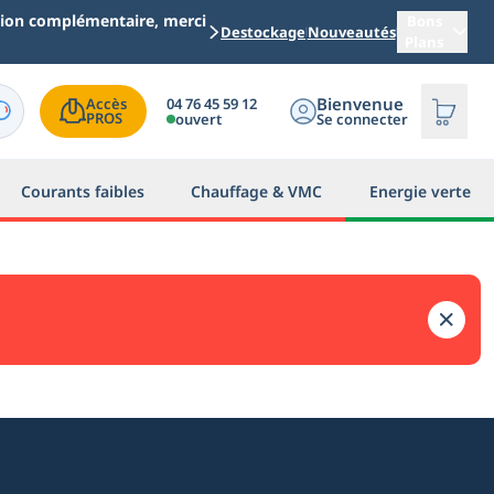
ation complémentaire, merci
Bons
Destockage
Nouveautés
Plans
Bienvenue
04 76 45 59 12
Accès

PROS
ouvert
Se connecter
Courants faibles
Chauffage & VMC
Energie verte