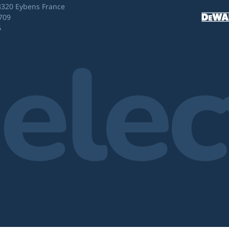
8320 Eybens France
709
6