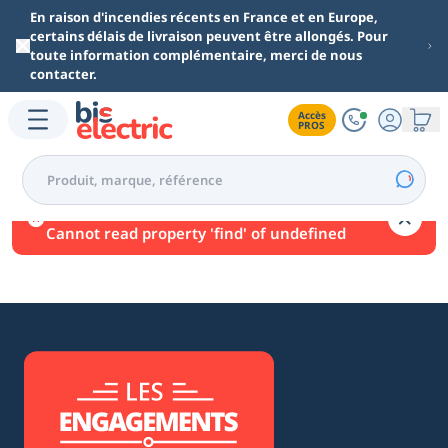
Aller au contenu principal
En raison d'incendies récents en France et en Europe,
certains délais de livraison peuvent être allongés. Pour
toute information complémentaire, merci de nous
contacter.
Accès

PROS
Une erreur est survenue.
Cannot read property 'find' of undefined