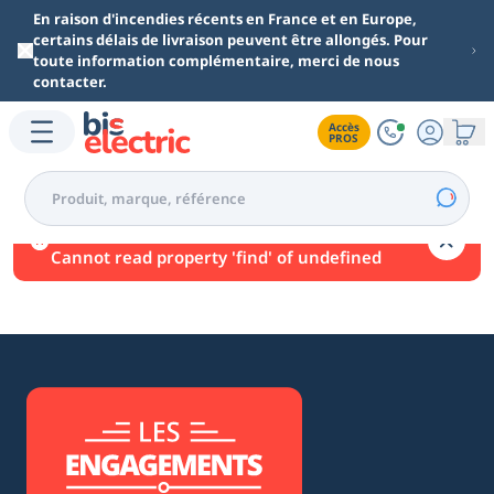
Aller au contenu principal
En raison d'incendies récents en France et en Europe,
certains délais de livraison peuvent être allongés. Pour
toute information complémentaire, merci de nous
contacter.
Accès

PROS
Une erreur est survenue.
Cannot read property 'find' of undefined