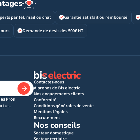
ntages
perts par tél, mail ou chat
Garantie satisfait ou remboursé
jours
Demande de devis dès 500€ HT
Contactez-nous
A propos de Bis electric
Nos engagements clients
les Pros
Conformité
actus.
Conditions générales de vente
Mentions légales
Recrutement
Nos conseils
Secteur domestique
Secteur tertiaire