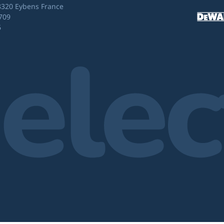
8320 Eybens France
709
6