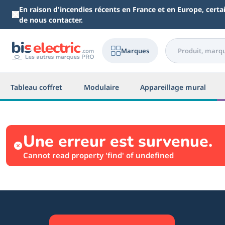
Aller au contenu principal
En raison d'incendies récents en France et en Europe, cert
de nous contacter.
Marques
Tableau coffret
Modulaire
Appareillage mural
Une erreur est survenue.
Cannot read property 'find' of undefined