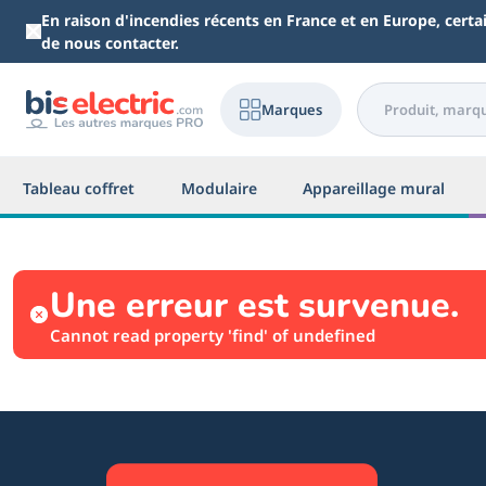
Aller au contenu principal
En raison d'incendies récents en France et en Europe, cert
de nous contacter.
Marques
Tableau coffret
Modulaire
Appareillage mural
Une erreur est survenue.
Cannot read property 'find' of undefined