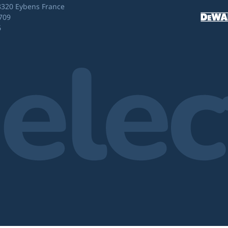
8320 Eybens France
709
6