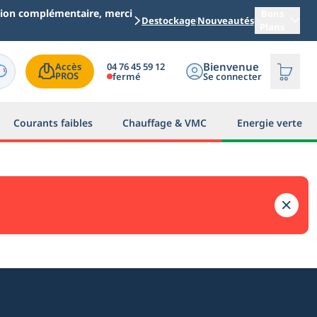
ation complémentaire, merci
Bons
Destockage
Nouveautés
Plans
Bienvenue
04 76 45 59 12
Accès

PROS
fermé
Se connecter
Courants faibles
Chauffage & VMC
Energie verte