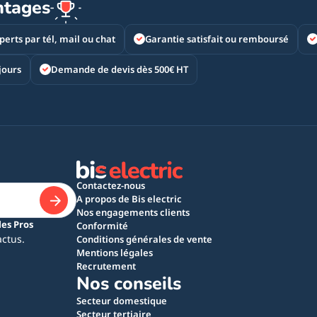
ntages
perts par tél, mail ou chat
Garantie satisfait ou remboursé
jours
Demande de devis dès 500€ HT
Contactez-nous
A propos de Bis electric
Nos engagements clients
les Pros
Conformité
actus.
Conditions générales de vente
Mentions légales
Recrutement
Nos conseils
Secteur domestique
Secteur tertiaire