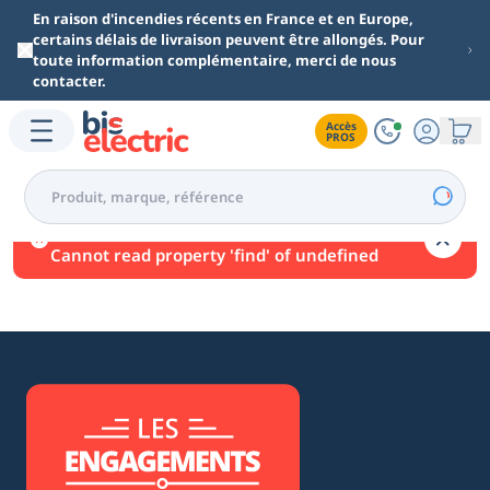
Aller au contenu principal
En raison d'incendies récents en France et en Europe,
certains délais de livraison peuvent être allongés. Pour
toute information complémentaire, merci de nous
contacter.
Accès

PROS
Une erreur est survenue.
Cannot read property 'find' of undefined