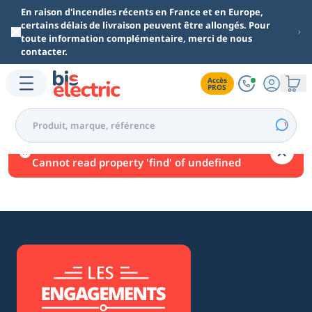
Aller au contenu principal
En raison d'incendies récents en France et en Europe,
certains délais de livraison peuvent être allongés. Pour
toute information complémentaire, merci de nous
contacter.
Accès

PROS
Une erreur est survenue.
Cannot read property 'find' of undefined