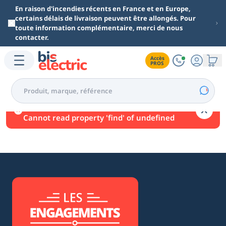
Aller au contenu principal
En raison d'incendies récents en France et en Europe,
certains délais de livraison peuvent être allongés. Pour
toute information complémentaire, merci de nous
contacter.
Accès

PROS
Une erreur est survenue.
Cannot read property 'find' of undefined