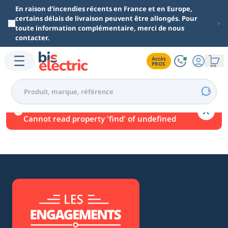
Aller au contenu principal
En raison d'incendies récents en France et en Europe,
certains délais de livraison peuvent être allongés. Pour
toute information complémentaire, merci de nous
contacter.
Accès

PROS
Une erreur est survenue.
Cannot read property 'find' of undefined