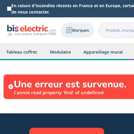
Aller au contenu principal
En raison d'incendies récents en France et en Europe, cert
de nous contacter.
Marques
Tableau coffret
Modulaire
Appareillage mural
Une erreur est survenue.
Cannot read property 'find' of undefined