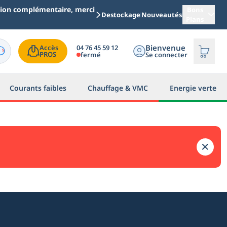
ation complémentaire, merci
Bons
Destockage
Nouveautés
Plans
Bienvenue
04 76 45 59 12
Accès

PROS
fermé
Se connecter
Courants faibles
Chauffage & VMC
Energie verte