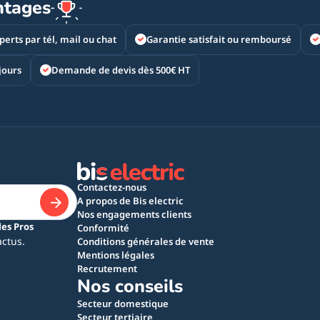
ntages
perts par tél, mail ou chat
Garantie satisfait ou remboursé
jours
Demande de devis dès 500€ HT
Contactez-nous
A propos de Bis electric
Nos engagements clients
les Pros
Conformité
actus.
Conditions générales de vente
Mentions légales
Recrutement
Nos conseils
Secteur domestique
Secteur tertiaire