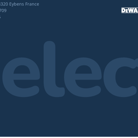
8320 Eybens France
709
6