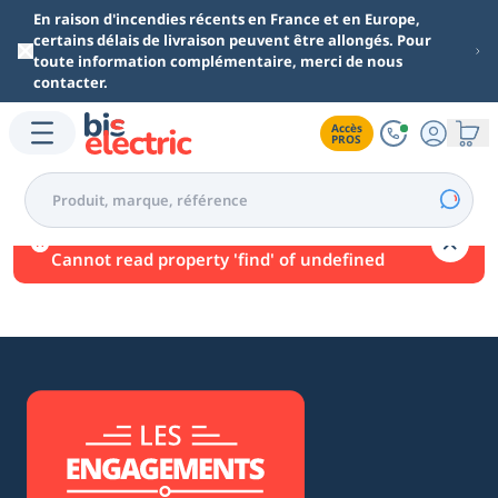
Aller au contenu principal
En raison d'incendies récents en France et en Europe,
certains délais de livraison peuvent être allongés. Pour
toute information complémentaire, merci de nous
contacter.
Accès

PROS
Une erreur est survenue.
Cannot read property 'find' of undefined