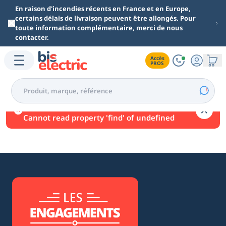
Aller au contenu principal
En raison d'incendies récents en France et en Europe,
certains délais de livraison peuvent être allongés. Pour
toute information complémentaire, merci de nous
contacter.
Accès

PROS
Une erreur est survenue.
Cannot read property 'find' of undefined