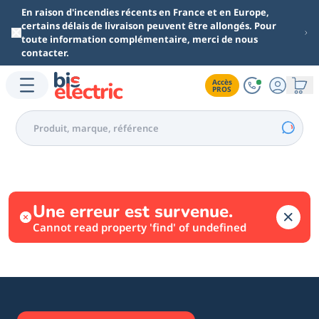
Aller au contenu principal
En raison d'incendies récents en France et en Europe,
certains délais de livraison peuvent être allongés. Pour
toute information complémentaire, merci de nous
contacter.
Accès

PROS
Une erreur est survenue.
Cannot read property 'find' of undefined