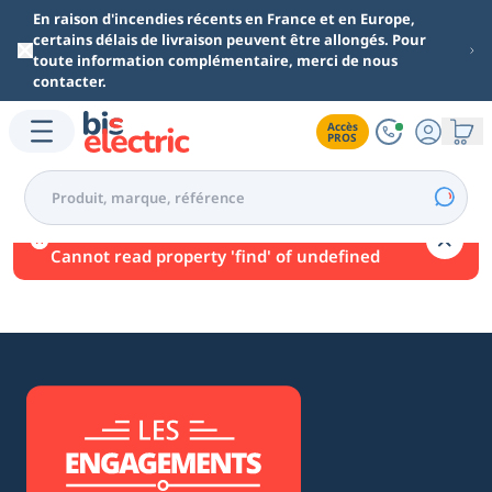
Aller au contenu principal
En raison d'incendies récents en France et en Europe,
certains délais de livraison peuvent être allongés. Pour
toute information complémentaire, merci de nous
contacter.
Accès

PROS
Une erreur est survenue.
Cannot read property 'find' of undefined