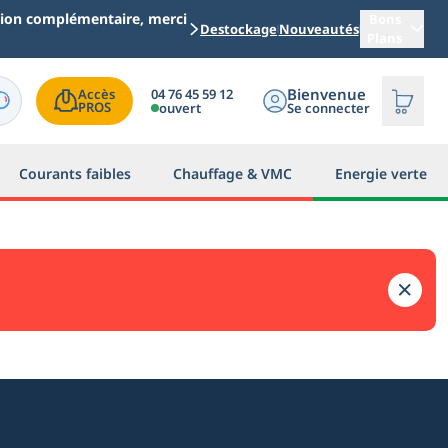
ation complémentaire, merci
Bons
Destockage
Nouveautés
Plans
Bienvenue
04 76 45 59 12
Accès

PROS
ouvert
Se connecter
Courants faibles
Chauffage & VMC
Energie verte