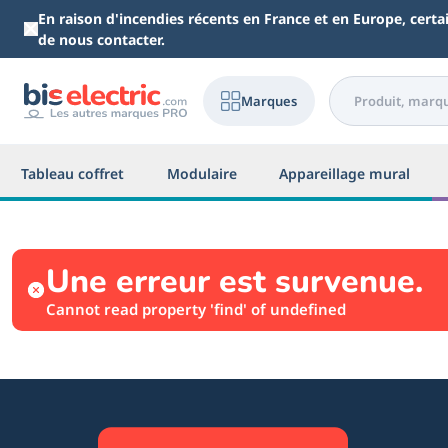
Aller au contenu principal
En raison d'incendies récents en France et en Europe, cert
de nous contacter.
Marques
Tableau coffret
Modulaire
Appareillage mural
Une erreur est survenue.
Cannot read property 'find' of undefined