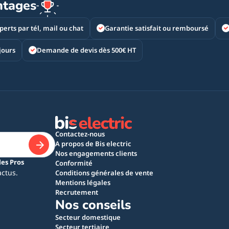
ntages
perts par tél, mail ou chat
Garantie satisfait ou remboursé
jours
Demande de devis dès 500€ HT
Contactez-nous
A propos de Bis electric
Nos engagements clients
les Pros
Conformité
actus.
Conditions générales de vente
Mentions légales
Recrutement
Nos conseils
Secteur domestique
Secteur tertiaire