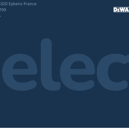
8320 Eybens France
709
6