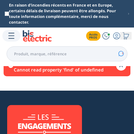
Aller au contenu principal
En raison d'incendies récents en France et en Europe,
certains délais de livraison peuvent être allongés. Pour
toute information complémentaire, merci de nous
contacter.
Accès

PROS
Une erreur est survenue.
Cannot read property 'find' of undefined