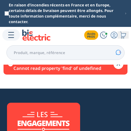
Aller au contenu principal
En raison d'incendies récents en France et en Europe,
certains délais de livraison peuvent être allongés. Pour
toute information complémentaire, merci de nous
contacter.
Accès

PROS
Une erreur est survenue.
Cannot read property 'find' of undefined