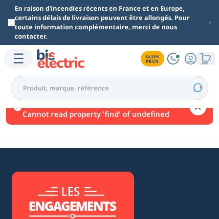
Aller au contenu principal
En raison d'incendies récents en France et en Europe,
certains délais de livraison peuvent être allongés. Pour
toute information complémentaire, merci de nous
contacter.
Accès

PROS
Une erreur est survenue.
Cannot read property 'find' of undefined