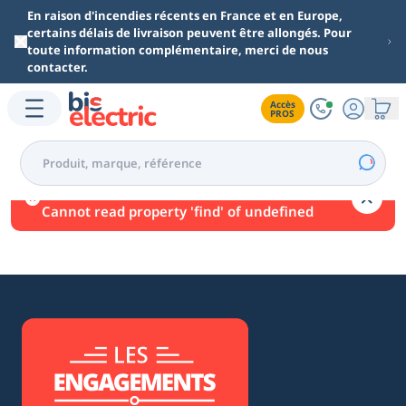
Aller au contenu principal
En raison d'incendies récents en France et en Europe,
certains délais de livraison peuvent être allongés. Pour
toute information complémentaire, merci de nous
contacter.
Accès

PROS
Une erreur est survenue.
Cannot read property 'find' of undefined