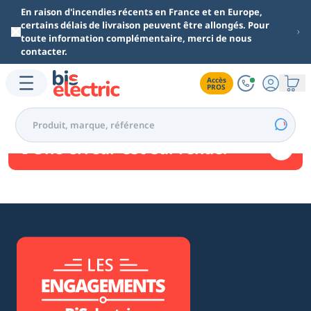
Aller au contenu principal
En raison d'incendies récents en France et en Europe,
certains délais de livraison peuvent être allongés. Pour
toute information complémentaire, merci de nous
contacter.
Accès

PROS
Une erreur est survenue.