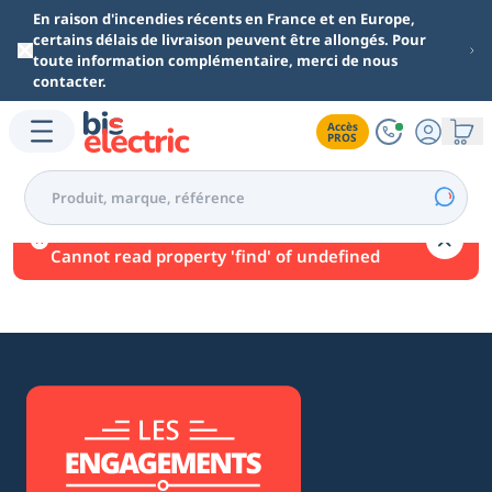
Aller au contenu principal
En raison d'incendies récents en France et en Europe,
certains délais de livraison peuvent être allongés. Pour
toute information complémentaire, merci de nous
contacter.
Accès

PROS
Une erreur est survenue.
Cannot read property 'find' of undefined