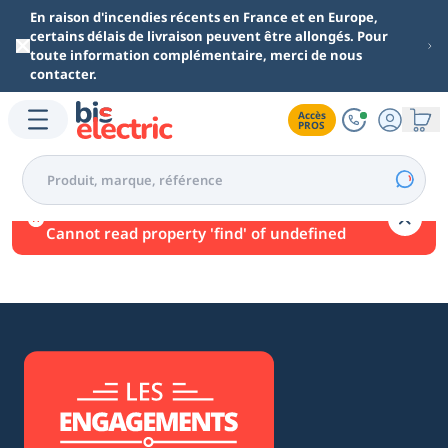
Aller au contenu principal
En raison d'incendies récents en France et en Europe,
certains délais de livraison peuvent être allongés. Pour
toute information complémentaire, merci de nous
contacter.
Accès

PROS
Une erreur est survenue.
Cannot read property 'find' of undefined