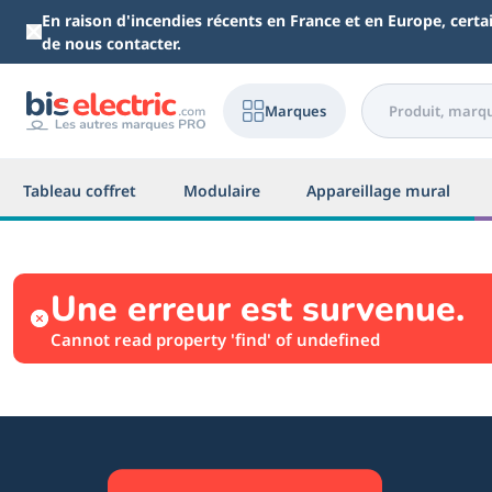
Aller au contenu principal
En raison d'incendies récents en France et en Europe, cert
de nous contacter.
Marques
Tableau coffret
Modulaire
Appareillage mural
Une erreur est survenue.
Cannot read property 'find' of undefined