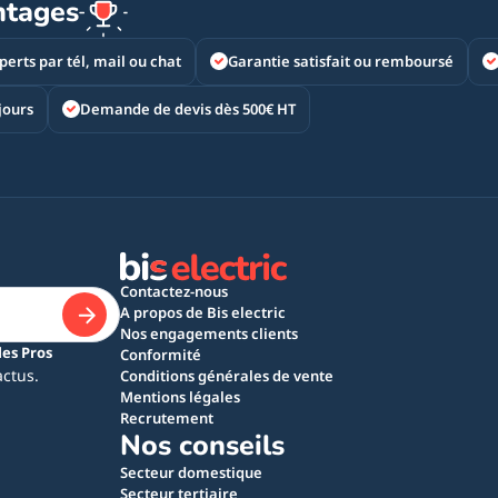
ntages
perts par tél, mail ou chat
Garantie satisfait ou remboursé
jours
Demande de devis dès 500€ HT
Contactez-nous
A propos de Bis electric
Nos engagements clients
les Pros
Conformité
actus.
Conditions générales de vente
Mentions légales
Recrutement
Nos conseils
Secteur domestique
Secteur tertiaire