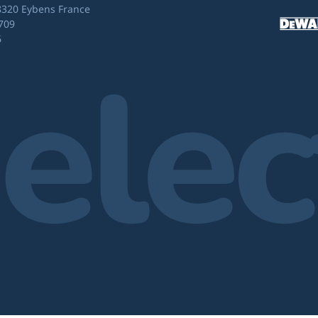
8320 Eybens France
709
6