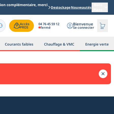
ation complémentaire, merci
Bons
Destockage
Nouveautés
Plans
Bienvenue
04 76 45 59 12
Accès

PROS
fermé
Se connecter
Courants faibles
Chauffage & VMC
Energie verte