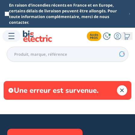
Aller au contenu principal
En raison d'incendies récents en France et en Europe,
certains délais de livraison peuvent être allongés. Pour
toute information complémentaire, merci de nous
contacter.
Accès

PROS
Une erreur est survenue.