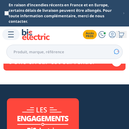
Aller au contenu principal
En raison d'incendies récents en France et en Europe,
certains délais de livraison peuvent être allongés. Pour
toute information complémentaire, merci de nous
contacter.
Accès

PROS
Une erreur est survenue.