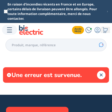
Aller au contenu principal
En raison d'incendies récents en France et en Europe,
certains délais de livraison peuvent être allongés. Pour
toute information complémentaire, merci de nous
contacter.
Accès

PROS
Une erreur est survenue.