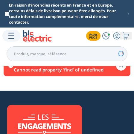
Aller au contenu principal
En raison d'incendies récents en France et en Europe,
certains délais de livraison peuvent être allongés. Pour
toute information complémentaire, merci de nous
contacter.
Accès

PROS
Une erreur est survenue.
Cannot read property 'find' of undefined