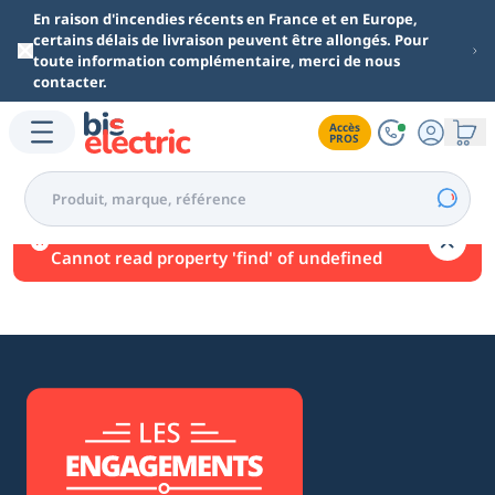
Aller au contenu principal
En raison d'incendies récents en France et en Europe,
certains délais de livraison peuvent être allongés. Pour
toute information complémentaire, merci de nous
contacter.
Accès

PROS
Une erreur est survenue.
Cannot read property 'find' of undefined