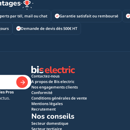
ntages
perts par tél, mail ou chat
Garantie satisfait ou remboursé
jours
Demande de devis dès 500€ HT
Contactez-nous
A propos de Bis electric
Nos engagements clients
les Pros
Conformité
actus.
Conditions générales de vente
Mentions légales
Recrutement
Nos conseils
Secteur domestique
Secteur tertiaire