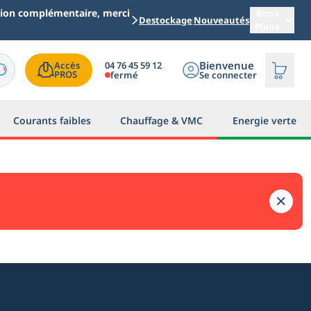
ation complémentaire, merci
Bons
Destockage
Nouveautés
Plans
Bienvenue
04 76 45 59 12
Accès

PROS
fermé
Se connecter
Courants faibles
Chauffage & VMC
Energie verte