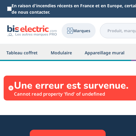
Aller au contenu principal
En raison d'incendies récents en France et en Europe, cert
de nous contacter.
Marques
Tableau coffret
Modulaire
Appareillage mural
Une erreur est survenue.
Cannot read property 'find' of undefined