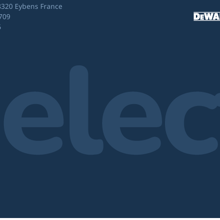
8320 Eybens France
709
6