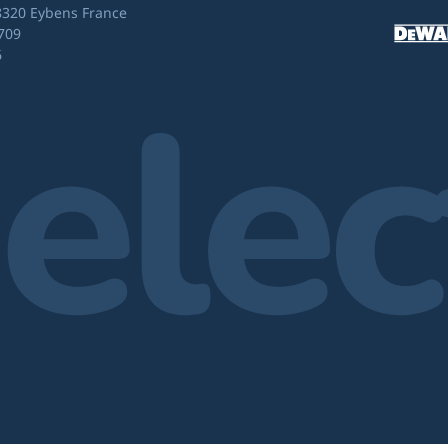
8320 Eybens France
709
6