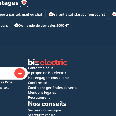
ntages
perts par tél, mail ou chat
Garantie satisfait ou remboursé
jours
Demande de devis dès 500€ HT
Contactez-nous
A propos de Bis electric
Nos engagements clients
les Pros
Conformité
actus.
Conditions générales de vente
Mentions légales
Recrutement
Nos conseils
Secteur domestique
Secteur tertiaire