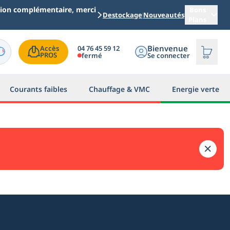
ation complémentaire, merci
Bons
Destockage
Nouveautés
Plans
Bienvenue
04 76 45 59 12
Accès

PROS
fermé
Se connecter
Courants faibles
Chauffage & VMC
Energie verte