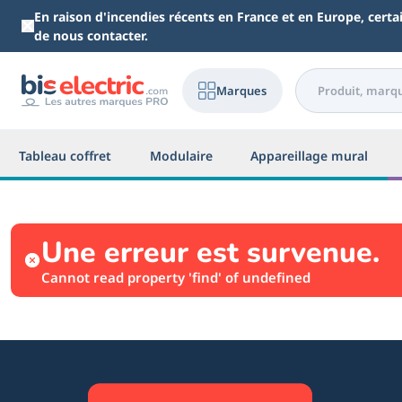
Aller au contenu principal
En raison d'incendies récents en France et en Europe, cert
de nous contacter.
Marques
Tableau coffret
Modulaire
Appareillage mural
Une erreur est survenue.
Cannot read property 'find' of undefined