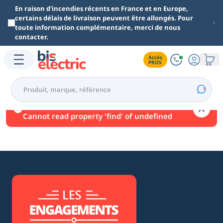
Aller au contenu principal
En raison d'incendies récents en France et en Europe,
certains délais de livraison peuvent être allongés. Pour
toute information complémentaire, merci de nous
contacter.
Accès

PROS
Une erreur est survenue.
Cannot read property 'find' of undefined