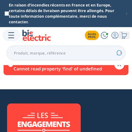
Aller au contenu principal
En raison d'incendies récents en France et en Europe,
certains délais de livraison peuvent être allongés. Pour
toute information complémentaire, merci de nous
contacter.
Accès

PROS
Une erreur est survenue.
Cannot read property 'find' of undefined